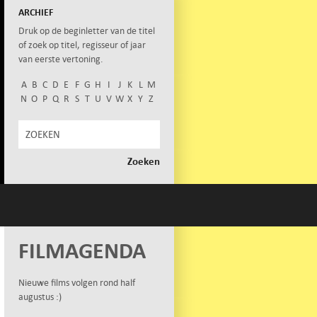
ARCHIEF
Druk op de beginletter van de titel
of zoek op titel, regisseur of jaar
van eerste vertoning.
A
B
C
D
E
F
G
H
I
J
K
L
M
N
O
P
Q
R
S
T
U
V
W
X
Y
Z
FILMAGENDA
Nieuwe films volgen rond half
augustus :)