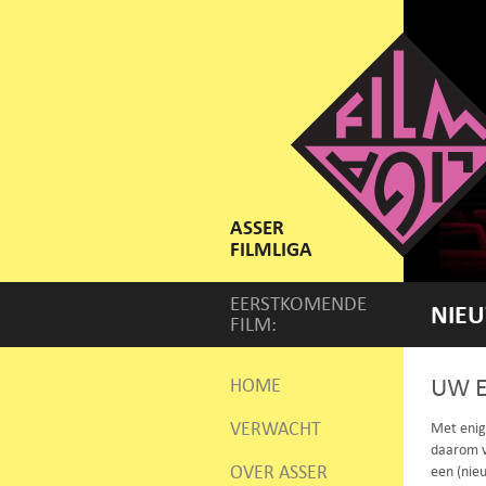
ASSER
FILMLIGA
EERSTKOMENDE
NIEU
FILM:
UW E
HOME
VERWACHT
Met enige
daarom v
OVER ASSER
een (nieu