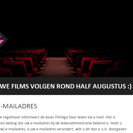
WE FILMS VOLGEN ROND HALF AUGUSTUS :)
-MAILADRES
 regelmaat informeert de Asser Filmliga haar leden via e-mail. Het is
an belang dat uw e-mailadres bij de ledenadministratie bekend is. Hebt u
w) e-mailadres, is uw e-mailadres verandert, wilt u dit dan a.u.b. doorgeven