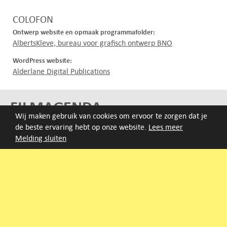
–
COLOFON
Ontwerp website en opmaak programmafolder:
AlbertsKleve, bureau voor grafisch ontwerp BNO
WordPress website:
Alderlane Digital Publications
FILMAGENDA
Wij maken gebruik van cookies om ervoor te zorgen dat je
de beste ervaring hebt op onze website.
Lees meer
Nieuwe films volgen rond half augustus :)
Melding sluiten
ARCHIEF
Druk op de beginletter van de titel of zoek op titel, regisseur
of jaar van eerste vertoning.
A
B
C
D
E
F
G
H
I
J
K
L
M
N
O
P
Q
R
S
T
U
V
W
X
Y
Z