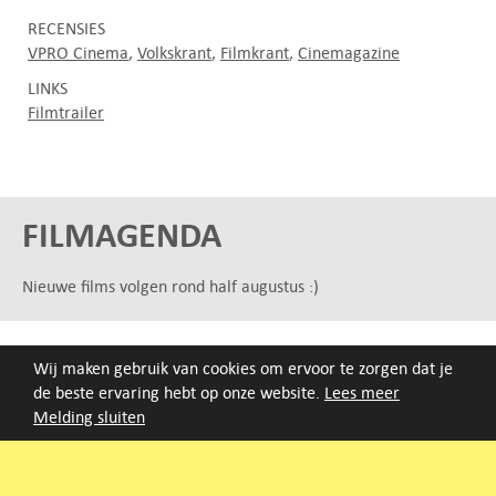
RECENSIES
VPRO Cinema
Volkskrant
Filmkrant
Cinemagazine
LINKS
Filmtrailer
FILMAGENDA
Nieuwe films volgen rond half augustus :)
ARCHIEF
Wij maken gebruik van cookies om ervoor te zorgen dat je
Druk op de beginletter van de titel of zoek op titel, regisseur
de beste ervaring hebt op onze website.
Lees meer
of jaar van eerste vertoning.
Melding sluiten
A
B
C
D
E
F
G
H
I
J
K
L
M
N
O
P
Q
R
S
T
U
V
W
X
Y
Z