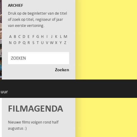
ARCHIEF
Druk op de beginletter van de titel
of zoek op titel, regisseur of jaar
van eerste vertoning.
A
B
C
D
E
F
G
H
I
J
K
L
M
N
O
P
Q
R
S
T
U
V
W
X
Y
Z
 uur
FILMAGENDA
Nieuwe films volgen rond half
augustus :)