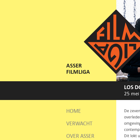
ASSER
FILMLIGA
LOS 
25 mei
HOME
De zevent
overleden
VERWACHT
omgeving
contempla
OVER ASSER
Dit lokt 