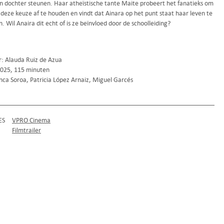
ijn dochter steunen. Haar atheïstische tante Maite probeert het fanatieks om
deze keuze af te houden en vindt dat Ainara op het punt staat haar leven te
. Wil Anaira dit echt of is ze beïnvloed door de schoolleiding?
r: Alauda Ruiz de Azua
2025, 115 minuten
nca Soroa, Patricia López Arnaiz, Miguel Garcés
ES
VPRO Cinema
Filmtrailer