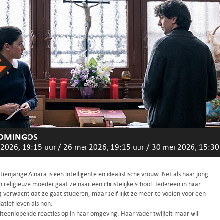
DOMINGOS
 2026, 19:15 uur
/
26 mei 2026, 19:15 uur
/
30 mei 2026, 15:30
ienjarige Ainara is een intelligente en idealistische vrouw. Net als haar jong
 religieuze moeder gaat ze naar een christelijke school. Iedereen in haar
 verwacht dat ze gaat studeren, maar zelf lijkt ze meer te voelen voor een
tief leven als non.
uiteenlopende reacties op in haar omgeving. Haar vader twijfelt maar wil