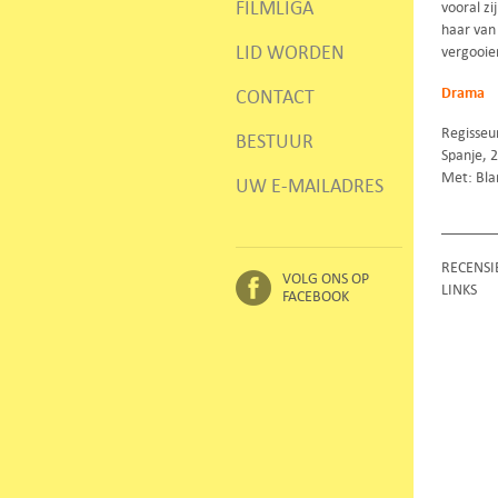
FILMLIGA
vooral z
haar van 
LID WORDEN
vergooien
Drama
CONTACT
Regisseu
BESTUUR
Spanje, 
Met: Bla
UW E-MAILADRES
RECENSI
VOLG ONS OP
LINKS
FACEBOOK