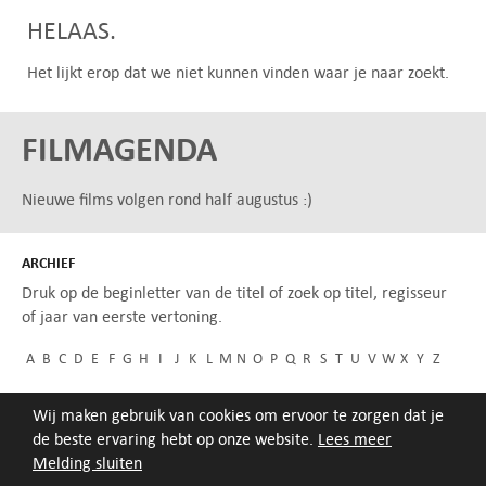
HELAAS.
Het lijkt erop dat we niet kunnen vinden waar je naar zoekt.
FILMAGENDA
Nieuwe films volgen rond half augustus :)
ARCHIEF
Druk op de beginletter van de titel of zoek op titel, regisseur
of jaar van eerste vertoning.
A
B
C
D
E
F
G
H
I
J
K
L
M
N
O
P
Q
R
S
T
U
V
W
X
Y
Z
Wij maken gebruik van cookies om ervoor te zorgen dat je
de beste ervaring hebt op onze website.
Lees meer
Melding sluiten