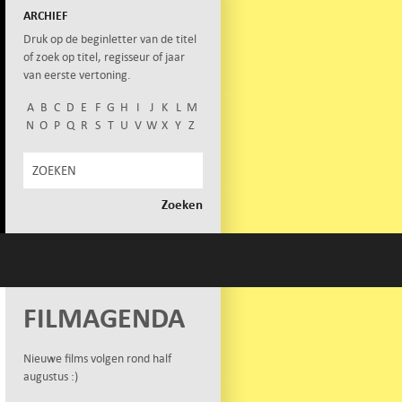
ARCHIEF
Druk op de beginletter van de titel
of zoek op titel, regisseur of jaar
van eerste vertoning.
A
B
C
D
E
F
G
H
I
J
K
L
M
N
O
P
Q
R
S
T
U
V
W
X
Y
Z
FILMAGENDA
Nieuwe films volgen rond half
augustus :)