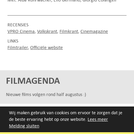
RECENSIES
VPRO Cinema
Volkskrant
Filmkrant
Cinemagazine
LINKS
Filmtrailer
Officiële website
FILMAGENDA
Nieuwe films volgen rond half augustus :)
ARCHIEF
Wij maken gebruik van cookies om ervoor te zorgen dat je
de beste ervaring hebt op onze website.
Lees meer
Druk op de beginletter van de titel of zoek op titel, regisseur
Melding sluiten
of jaar van eerste vertoning.