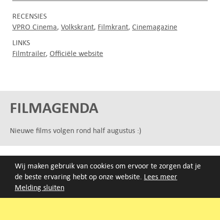
RECENSIES
VPRO Cinema
Volkskrant
Filmkrant
Cinemagazine
LINKS
Filmtrailer
Officiële website
FILMAGENDA
Nieuwe films volgen rond half augustus :)
ARCHIEF
Wij maken gebruik van cookies om ervoor te zorgen dat je
Druk op de beginletter van de titel of zoek op titel, regisseur
de beste ervaring hebt op onze website.
Lees meer
of jaar van eerste vertoning.
Melding sluiten
A
B
C
D
E
F
G
H
I
J
K
L
M
N
O
P
Q
R
S
T
U
V
W
X
Y
Z