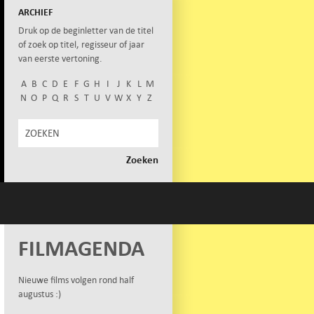
ARCHIEF
Druk op de beginletter van de titel
of zoek op titel, regisseur of jaar
van eerste vertoning.
A
B
C
D
E
F
G
H
I
J
K
L
M
N
O
P
Q
R
S
T
U
V
W
X
Y
Z
FILMAGENDA
Nieuwe films volgen rond half
augustus :)