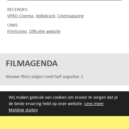
RECENSIES
VPRO Cinema
Volkskrant
Cinemagazine
LINKS
Filmtrailer
Officiële website
FILMAGENDA
Nieuwe films volgen rond half augustus :)
ARCHIEF
Wij maken gebruik van cookies om ervoor te zorgen dat je
Druk op de beginletter van de titel of zoek op titel, regisseur
de beste ervaring hebt op onze website.
Lees meer
of jaar van eerste vertoning.
Melding sluiten
A
B
C
D
E
F
G
H
I
J
K
L
M
N
O
P
Q
R
S
T
U
V
W
X
Y
Z