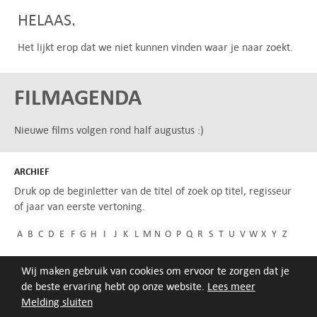
HELAAS.
Het lijkt erop dat we niet kunnen vinden waar je naar zoekt.
FILMAGENDA
Nieuwe films volgen rond half augustus :)
ARCHIEF
Druk op de beginletter van de titel of zoek op titel, regisseur
of jaar van eerste vertoning.
A
B
C
D
E
F
G
H
I
J
K
L
M
N
O
P
Q
R
S
T
U
V
W
X
Y
Z
Wij maken gebruik van cookies om ervoor te zorgen dat je
de beste ervaring hebt op onze website.
Lees meer
Melding sluiten