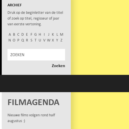
ARCHIEF
Druk op de beginletter van de titel
of zoek op titel, regisseur of jaar
van eerste vertoning.
A
B
C
D
E
F
G
H
I
J
K
L
M
N
O
P
Q
R
S
T
U
V
W
X
Y
Z
FILMAGENDA
Nieuwe films volgen rond half
augustus :)