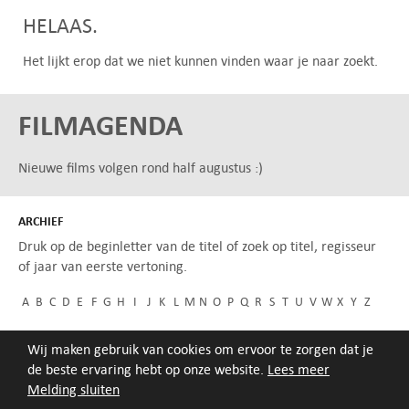
HELAAS.
Het lijkt erop dat we niet kunnen vinden waar je naar zoekt.
FILMAGENDA
Nieuwe films volgen rond half augustus :)
ARCHIEF
Druk op de beginletter van de titel of zoek op titel, regisseur
of jaar van eerste vertoning.
A
B
C
D
E
F
G
H
I
J
K
L
M
N
O
P
Q
R
S
T
U
V
W
X
Y
Z
Wij maken gebruik van cookies om ervoor te zorgen dat je
de beste ervaring hebt op onze website.
Lees meer
Melding sluiten