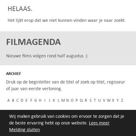
HELAAS.
Het lijkt erop dat we niet kunnen vinden waar je naar zoekt.
FILMAGENDA
Nieuwe films volgen rond half augustus :)
ARCHIEF
Druk op de beginletter van de titel of zoek op titel, regisseur
of jaar van eerste vertoning.
A
B
C
D
E
F
G
H
I
J
K
L
M
N
O
P
Q
R
S
T
U
V
W
X
Y
Z
Wij maken gebruik van cookies om ervoor te zorgen dat je
de beste ervaring hebt op onze website.
Lees meer
Melding sluiten