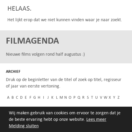
HELAAS.
Het lijkt erop dat we niet kunnen vinden waar je naar zoekt.
FILMAGENDA
Nieuwe films volgen rond half augustus :)
ARCHIEF
Druk op de beginletter van de titel of zoek op titel, regisseur
of jaar van eerste vertoning.
A
B
C
D
E
F
G
H
I
J
K
L
M
N
O
P
Q
R
S
T
U
V
W
X
Y
Z
Wij maken gebruik van cookies om ervoor te zorgen dat je
de beste ervaring hebt op onze website.
Lees meer
Melding sluiten