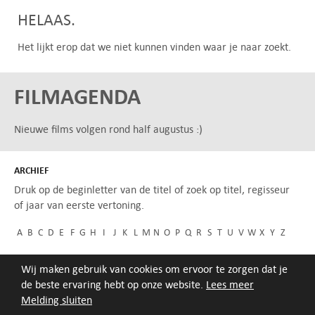
HELAAS.
Het lijkt erop dat we niet kunnen vinden waar je naar zoekt.
FILMAGENDA
Nieuwe films volgen rond half augustus :)
ARCHIEF
Druk op de beginletter van de titel of zoek op titel, regisseur
of jaar van eerste vertoning.
A
B
C
D
E
F
G
H
I
J
K
L
M
N
O
P
Q
R
S
T
U
V
W
X
Y
Z
Wij maken gebruik van cookies om ervoor te zorgen dat je
de beste ervaring hebt op onze website.
Lees meer
Melding sluiten