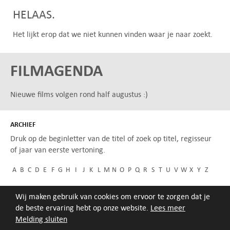
HELAAS.
Het lijkt erop dat we niet kunnen vinden waar je naar zoekt.
FILMAGENDA
Nieuwe films volgen rond half augustus :)
ARCHIEF
Druk op de beginletter van de titel of zoek op titel, regisseur
of jaar van eerste vertoning.
A
B
C
D
E
F
G
H
I
J
K
L
M
N
O
P
Q
R
S
T
U
V
W
X
Y
Z
Wij maken gebruik van cookies om ervoor te zorgen dat je
de beste ervaring hebt op onze website.
Lees meer
Melding sluiten