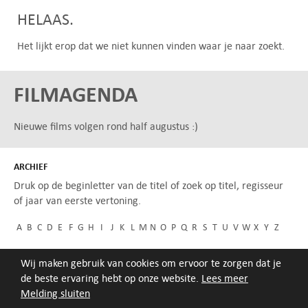
HELAAS.
Het lijkt erop dat we niet kunnen vinden waar je naar zoekt.
FILMAGENDA
Nieuwe films volgen rond half augustus :)
ARCHIEF
Druk op de beginletter van de titel of zoek op titel, regisseur
of jaar van eerste vertoning.
A
B
C
D
E
F
G
H
I
J
K
L
M
N
O
P
Q
R
S
T
U
V
W
X
Y
Z
Wij maken gebruik van cookies om ervoor te zorgen dat je
de beste ervaring hebt op onze website.
Lees meer
Melding sluiten