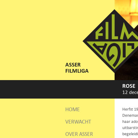
ASSER
FILMLIGA
ROSE
12 dec
HOME
Herfst 19
Denemark
VERWACHT
haar adol
uitbarst
OVER ASSER
begeleid