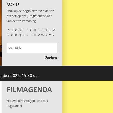
ARCHIEF
Druk op de beginletter van de titel
of zoek op titel, regisseur of jaar
van eerste vertoning.
A
B
C
D
E
F
G
H
I
J
K
L
M
N
O
P
Q
R
S
T
U
V
W
X
Y
Z
ember 2022, 15:30 uur
FILMAGENDA
Nieuwe films volgen rond half
augustus :)