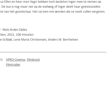
zus Ellen en haar man Vagn hebben toch besloten Inger mee te nemen op
. De bus is nog maar net op de snelweg of Inger deelt haar geestesziekte
st van het gezelschap. Het zal een reis worden die ze nooit zullen vergeten.
r: Niels Arden Oplev
ken, 2022, 106 minuten
ie Gråbøl, Lene Maria Christensen, Anders W. Berthelsen
ES
VPRO Cinema
Filmkrant
Filmtrailer