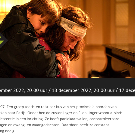
ember 2022, 20:00 uur
/
13 december 2022, 20:00 uur
/
17 dec
97. Een groep toeristen reist per bus van het provinciale noorden van
en naar Parijs. Onder hen de zussen Inger en Ellen. Inger woont al sinds
escentie in een inrichting. Ze heeft paniekaanvallen, oncontroleerbare
ingen en dwang- en waangedachten. Daardoor heeft ze constant
ing nodig.