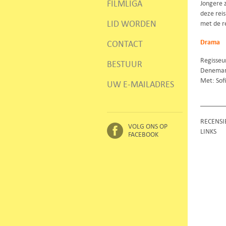
FILMLIGA
Jongere 
deze reis
LID WORDEN
met de re
Drama
CONTACT
Regisseu
BESTUUR
Denemar
Met: Sof
UW E-MAILADRES
RECENSI
VOLG ONS OP
LINKS
FACEBOOK