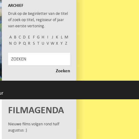
ARCHIEF
Druk op de beginletter van de titel
of zoek op titel, regisseur of jaar
van eerste vertoning.
A
B
C
D
E
F
G
H
I
J
K
L
M
N
O
P
Q
R
S
T
U
V
W
X
Y
Z
ur
FILMAGENDA
Nieuwe films volgen rond half
augustus :)