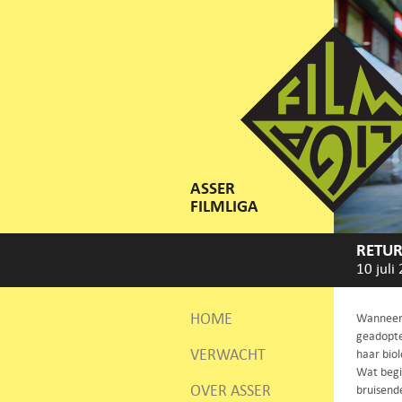
ASSER
FILMLIGA
RETUR
10 juli
HOME
Wanneer 
geadopte
VERWACHT
haar biol
Wat begin
OVER ASSER
bruisend