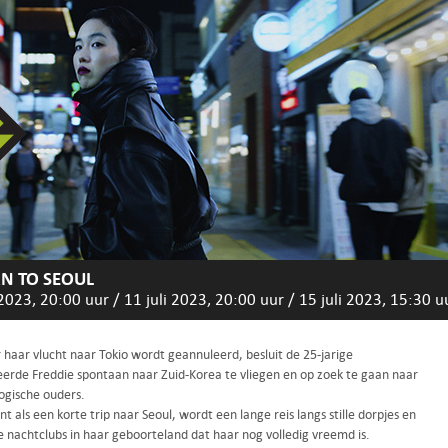
N TO SEOUL
 2023, 20:00 uur
/
11 juli 2023, 20:00 uur
/
15 juli 2023, 15:30 u
haar vlucht naar Tokio wordt geannuleerd, besluit de 25-jarige
erde Freddie spontaan naar Zuid-Korea te vliegen en op zoek te gaan naar
ogische ouders.
t als een korte trip naar Seoul, wordt een lange reis langs stille dorpjes en
e nachtclubs in haar geboorteland dat haar nog volledig vreemd is.