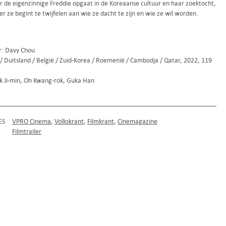
 de eigenzinnige Freddie opgaat in de Koreaanse cultuur en haar zoektocht,
r ze begint te twijfelen aan wie ze dacht te zijn en wie ze wil worden.
r: Davy Chou
 / Duitsland / België / Zuid-Korea / Roemenië / Cambodja / Qatar, 2022, 119
k Ji-min, Oh Kwang-rok, Guka Han
ES
VPRO Cinema
Volkskrant
Filmkrant
Cinemagazine
Filmtrailer