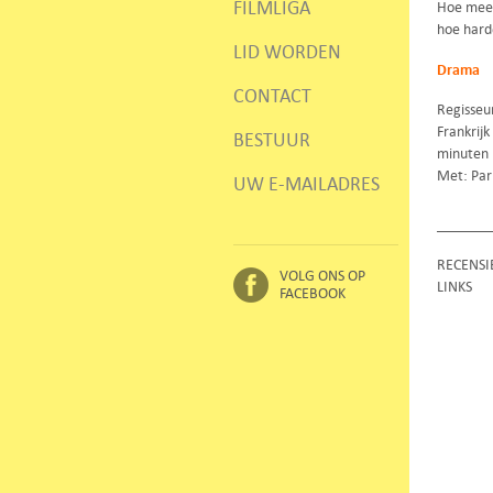
FILMLIGA
Hoe meer
hoe harde
LID WORDEN
Drama
CONTACT
Regisseu
Frankrijk
BESTUUR
minuten
Met: Par
UW E-MAILADRES
RECENSI
VOLG ONS OP
LINKS
FACEBOOK