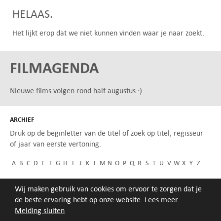
HELAAS.
Het lijkt erop dat we niet kunnen vinden waar je naar zoekt.
FILMAGENDA
Nieuwe films volgen rond half augustus :)
ARCHIEF
Druk op de beginletter van de titel of zoek op titel, regisseur
of jaar van eerste vertoning.
A
B
C
D
E
F
G
H
I
J
K
L
M
N
O
P
Q
R
S
T
U
V
W
X
Y
Z
Wij maken gebruik van cookies om ervoor te zorgen dat je
de beste ervaring hebt op onze website.
Lees meer
Melding sluiten