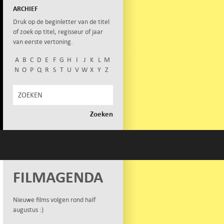
ARCHIEF
Druk op de beginletter van de titel
of zoek op titel, regisseur of jaar
van eerste vertoning.
A
B
C
D
E
F
G
H
I
J
K
L
M
N
O
P
Q
R
S
T
U
V
W
X
Y
Z
FILMAGENDA
Nieuwe films volgen rond half
augustus :)