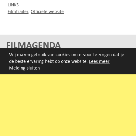
LINKS
Filmtrailer
Officiële website
FILMAGENDA
Wij maken gebruik van cookies om ervoor te zorgen dat je
Nieuwe films volgen rond half augustus :)
de beste ervaring hebt op onze website.
Lees meer
Melding sluiten
ARCHIEF
Druk op de beginletter van de titel of zoek op titel, regisseur
of jaar van eerste vertoning.
A
B
C
D
E
F
G
H
I
J
K
L
M
N
O
P
Q
R
S
T
U
V
W
X
Y
Z