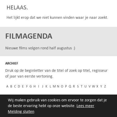
HELAAS.
Het lijkt erop dat we niet kunnen vinden waar je naar zoekt.
FILMAGENDA
Nieuwe films volgen rond half augustus :)
ARCHIEF
Druk op de beginletter van de titel of zoek op titel, regisseur
of jaar van eerste vertoning.
A
B
C
D
E
F
G
H
I
J
K
L
M
N
O
P
Q
R
S
T
U
V
W
X
Y
Z
Wij maken gebruik van cookies om ervoor te zorgen dat je
de beste ervaring hebt op onze website.
Lees meer
Melding sluiten