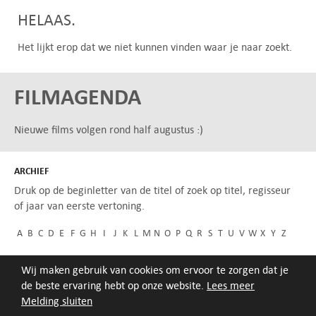
HELAAS.
Het lijkt erop dat we niet kunnen vinden waar je naar zoekt.
FILMAGENDA
Nieuwe films volgen rond half augustus :)
ARCHIEF
Druk op de beginletter van de titel of zoek op titel, regisseur
of jaar van eerste vertoning.
A
B
C
D
E
F
G
H
I
J
K
L
M
N
O
P
Q
R
S
T
U
V
W
X
Y
Z
Wij maken gebruik van cookies om ervoor te zorgen dat je
de beste ervaring hebt op onze website.
Lees meer
Melding sluiten