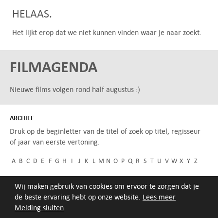
HELAAS.
Het lijkt erop dat we niet kunnen vinden waar je naar zoekt.
FILMAGENDA
Nieuwe films volgen rond half augustus :)
ARCHIEF
Druk op de beginletter van de titel of zoek op titel, regisseur
of jaar van eerste vertoning.
A
B
C
D
E
F
G
H
I
J
K
L
M
N
O
P
Q
R
S
T
U
V
W
X
Y
Z
Wij maken gebruik van cookies om ervoor te zorgen dat je
de beste ervaring hebt op onze website.
Lees meer
Melding sluiten