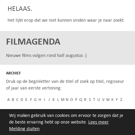
HELAAS.
Het lijkt erop dat we niet kunnen vinden waar je naar zoekt.
FILMAGENDA
Nieuwe films volgen rond half augustus :)
ARCHIEF
Druk op de beginletter van de titel of zoek op titel, regisseur
of jaar van eerste vertoning.
A
B
C
D
E
F
G
H
I
J
K
L
M
N
O
P
Q
R
S
T
U
V
W
X
Y
Z
Wij maken gebruik van cookies om ervoor te zorgen dat je
de beste ervaring hebt op onze website.
Lees meer
Melding sluiten