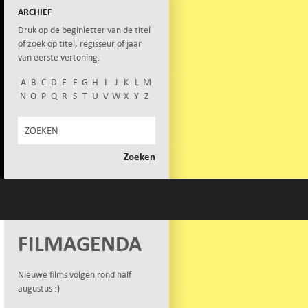
ARCHIEF
Druk op de beginletter van de titel
of zoek op titel, regisseur of jaar
van eerste vertoning.
A
B
C
D
E
F
G
H
I
J
K
L
M
N
O
P
Q
R
S
T
U
V
W
X
Y
Z
FILMAGENDA
Nieuwe films volgen rond half
augustus :)