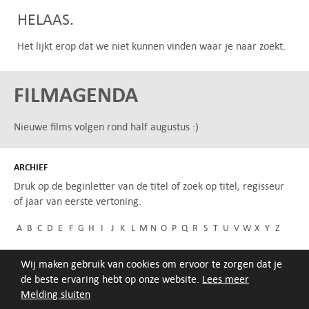
HELAAS.
Het lijkt erop dat we niet kunnen vinden waar je naar zoekt.
FILMAGENDA
Nieuwe films volgen rond half augustus :)
ARCHIEF
Druk op de beginletter van de titel of zoek op titel, regisseur
of jaar van eerste vertoning.
A
B
C
D
E
F
G
H
I
J
K
L
M
N
O
P
Q
R
S
T
U
V
W
X
Y
Z
Wij maken gebruik van cookies om ervoor te zorgen dat je
de beste ervaring hebt op onze website.
Lees meer
Melding sluiten