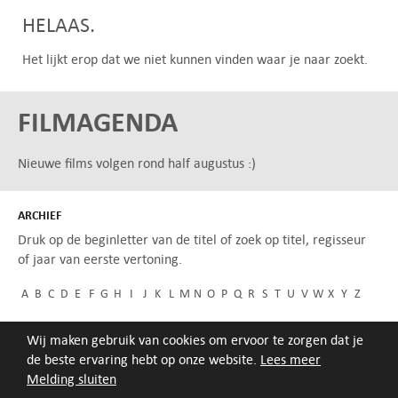
HELAAS.
Het lijkt erop dat we niet kunnen vinden waar je naar zoekt.
FILMAGENDA
Nieuwe films volgen rond half augustus :)
ARCHIEF
Druk op de beginletter van de titel of zoek op titel, regisseur
of jaar van eerste vertoning.
A
B
C
D
E
F
G
H
I
J
K
L
M
N
O
P
Q
R
S
T
U
V
W
X
Y
Z
Wij maken gebruik van cookies om ervoor te zorgen dat je
de beste ervaring hebt op onze website.
Lees meer
Melding sluiten