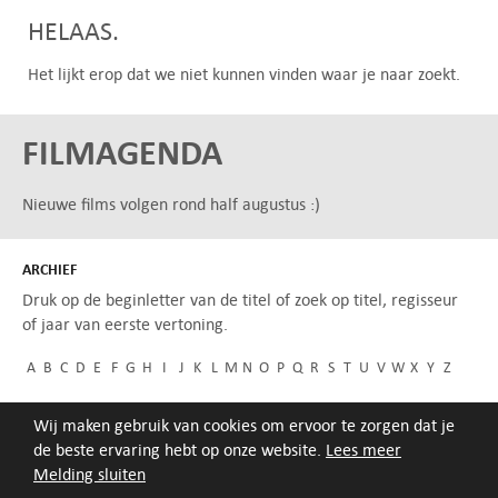
HELAAS.
Het lijkt erop dat we niet kunnen vinden waar je naar zoekt.
FILMAGENDA
Nieuwe films volgen rond half augustus :)
ARCHIEF
Druk op de beginletter van de titel of zoek op titel, regisseur
of jaar van eerste vertoning.
A
B
C
D
E
F
G
H
I
J
K
L
M
N
O
P
Q
R
S
T
U
V
W
X
Y
Z
Wij maken gebruik van cookies om ervoor te zorgen dat je
de beste ervaring hebt op onze website.
Lees meer
Melding sluiten