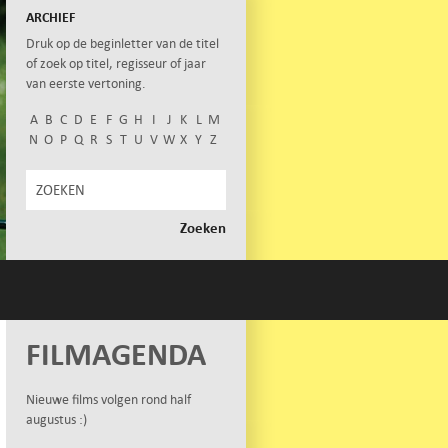
ARCHIEF
Druk op de beginletter van de titel
of zoek op titel, regisseur of jaar
van eerste vertoning.
A
B
C
D
E
F
G
H
I
J
K
L
M
N
O
P
Q
R
S
T
U
V
W
X
Y
Z
FILMAGENDA
Nieuwe films volgen rond half
augustus :)