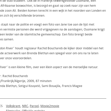
 in de stad studeert. Ook de in Frankrijk tewerkgestelde Ousmane, een
 Afrikaanse boswachter, is bezorgd en gaat op zoek naar zijn van hem
de zoon Ali. Beiden komen terecht in een wijk in het noorden van Londen en
n zich bij verschillende bronnen.
 stapt naar de politie en voegt een foto van Jane toe aan de lijst met
n vermiste personen die werd vrijgegeven na de aanslagen; Ousmane krijgt
 een leider van de islamitische gemeenschap. Een foto brengt beide
es samen.
don River’ houdt regisseur Rachid Bouchareb de kijker door middel van het
nde acteerwerk van Brenda Blethyn een spiegel voor om ons na te laten
ver onze vooroordelen.
iver’ is een kleine film, over een klein aspect van de menselijke natuur.
r: Rachid Bouchareb
/Frankrijk/Algerije, 2009, 87 minuten
nda Blethyn, Sotigui Kouyaté, Sami Bouajila, Francis Magee
ES
Volkskrant
NRC
Parool
Movie2movie
Filmtrailer
Officiële website