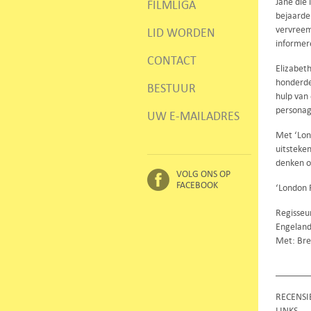
Jane die
FILMLIGA
bejaarde
vervreem
LID WORDEN
informere
CONTACT
Elizabeth
honderde
BESTUUR
hulp van
personag
UW E-MAILADRES
Met ‘Lon
uitsteke
denken o
VOLG ONS OP
FACEBOOK
‘London R
Regisseu
Engeland
Met: Bre
RECENSI
LINKS