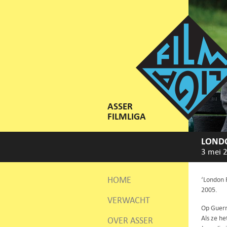
ASSER
FILMLIGA
LOND
3 mei 
HOME
‘London R
2005.
VERWACHT
Op Guern
Als ze h
OVER ASSER