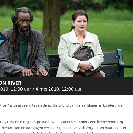
ON RIVER
2010, 12:00 uur
/
4 mei 2010, 12:00 uur
iver’ is gesitueerd tegen de achtergrond van de aanslagen in Londen, juli
sey runt de diepgelovige weduwe Elizabeth Sommers een kleine boerderij.
et nieuws van de aanslagen verneemt, maakt ze zich zorgen om haar dochter