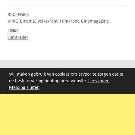
RECENSIES
VPRO Cinema
Volkskrant
Filmkrant
Cinemagazine
LINKS
Filmtrailer
FILMAGENDA
Wij maken gebruik van cookies om ervoor te zorgen dat je
de beste ervaring hebt op onze website.
Lees meer
Nieuwe films volgen rond half augustus :)
Melding sluiten
ARCHIEF
Druk op de beginletter van de titel of zoek op titel, regisseur
of jaar van eerste vertoning.
A
B
C
D
E
F
G
H
I
J
K
L
M
N
O
P
Q
R
S
T
U
V
W
X
Y
Z