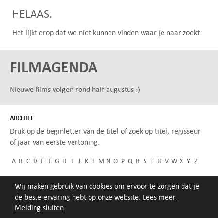
HELAAS.
Het lijkt erop dat we niet kunnen vinden waar je naar zoekt.
FILMAGENDA
Nieuwe films volgen rond half augustus :)
ARCHIEF
Druk op de beginletter van de titel of zoek op titel, regisseur
of jaar van eerste vertoning.
A
B
C
D
E
F
G
H
I
J
K
L
M
N
O
P
Q
R
S
T
U
V
W
X
Y
Z
Wij maken gebruik van cookies om ervoor te zorgen dat je
de beste ervaring hebt op onze website.
Lees meer
Melding sluiten