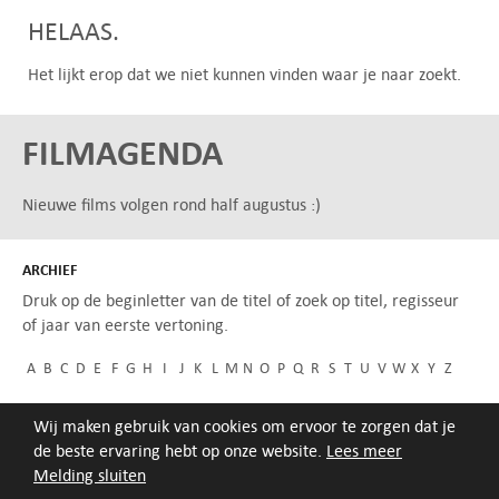
HELAAS.
Het lijkt erop dat we niet kunnen vinden waar je naar zoekt.
FILMAGENDA
Nieuwe films volgen rond half augustus :)
ARCHIEF
Druk op de beginletter van de titel of zoek op titel, regisseur
of jaar van eerste vertoning.
A
B
C
D
E
F
G
H
I
J
K
L
M
N
O
P
Q
R
S
T
U
V
W
X
Y
Z
Wij maken gebruik van cookies om ervoor te zorgen dat je
de beste ervaring hebt op onze website.
Lees meer
Melding sluiten