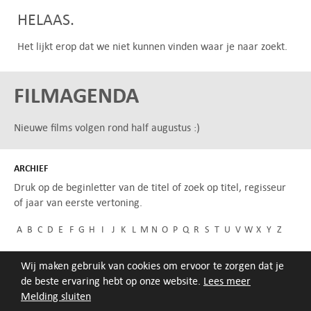
HELAAS.
Het lijkt erop dat we niet kunnen vinden waar je naar zoekt.
FILMAGENDA
Nieuwe films volgen rond half augustus :)
ARCHIEF
Druk op de beginletter van de titel of zoek op titel, regisseur
of jaar van eerste vertoning.
A
B
C
D
E
F
G
H
I
J
K
L
M
N
O
P
Q
R
S
T
U
V
W
X
Y
Z
Wij maken gebruik van cookies om ervoor te zorgen dat je
de beste ervaring hebt op onze website.
Lees meer
Melding sluiten