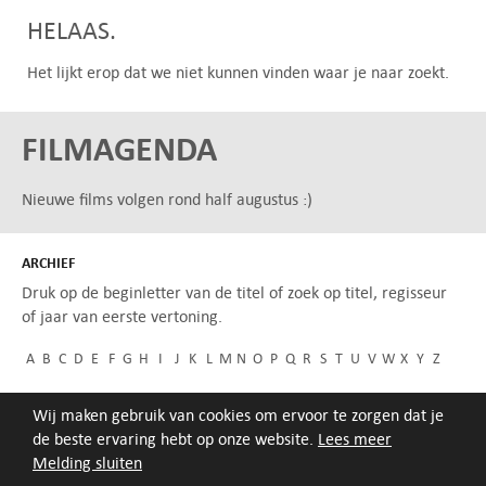
HELAAS.
Het lijkt erop dat we niet kunnen vinden waar je naar zoekt.
FILMAGENDA
Nieuwe films volgen rond half augustus :)
ARCHIEF
Druk op de beginletter van de titel of zoek op titel, regisseur
of jaar van eerste vertoning.
A
B
C
D
E
F
G
H
I
J
K
L
M
N
O
P
Q
R
S
T
U
V
W
X
Y
Z
Wij maken gebruik van cookies om ervoor te zorgen dat je
de beste ervaring hebt op onze website.
Lees meer
Melding sluiten