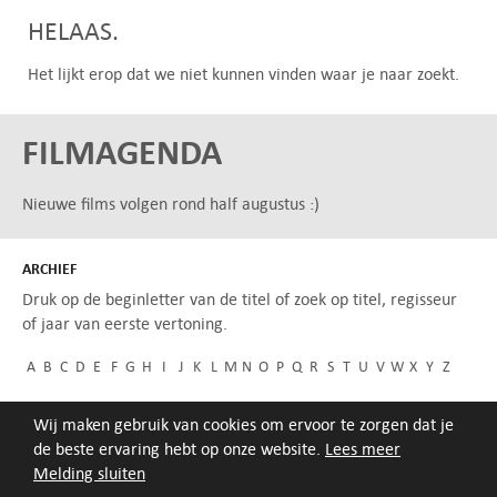
HELAAS.
Het lijkt erop dat we niet kunnen vinden waar je naar zoekt.
FILMAGENDA
Nieuwe films volgen rond half augustus :)
ARCHIEF
Druk op de beginletter van de titel of zoek op titel, regisseur
of jaar van eerste vertoning.
A
B
C
D
E
F
G
H
I
J
K
L
M
N
O
P
Q
R
S
T
U
V
W
X
Y
Z
Wij maken gebruik van cookies om ervoor te zorgen dat je
de beste ervaring hebt op onze website.
Lees meer
Melding sluiten