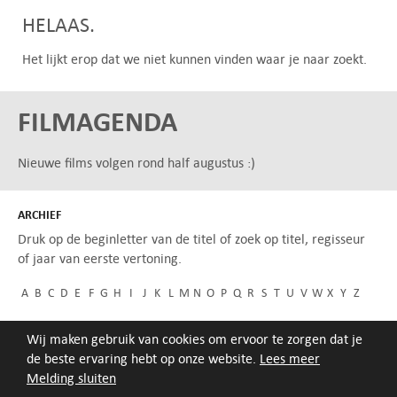
HELAAS.
Het lijkt erop dat we niet kunnen vinden waar je naar zoekt.
FILMAGENDA
Nieuwe films volgen rond half augustus :)
ARCHIEF
Druk op de beginletter van de titel of zoek op titel, regisseur
of jaar van eerste vertoning.
A
B
C
D
E
F
G
H
I
J
K
L
M
N
O
P
Q
R
S
T
U
V
W
X
Y
Z
Wij maken gebruik van cookies om ervoor te zorgen dat je
de beste ervaring hebt op onze website.
Lees meer
Melding sluiten