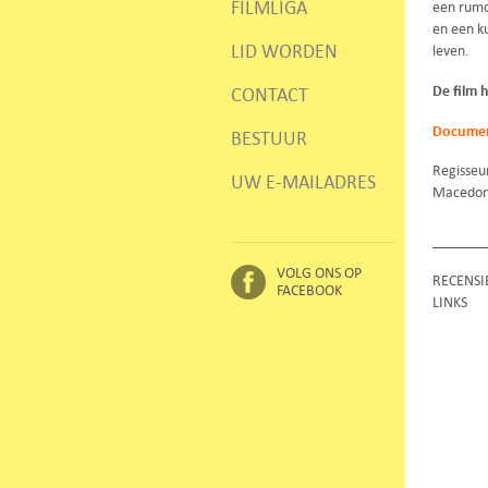
FILMLIGA
een rumo
en een k
LID WORDEN
leven.
De film 
CONTACT
Documen
BESTUUR
Regisseu
UW E-MAILADRES
Macedoni
VOLG ONS OP
RECENSI
FACEBOOK
LINKS