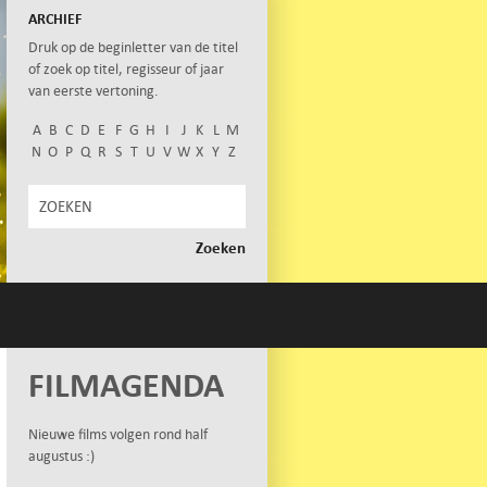
ARCHIEF
Druk op de beginletter van de titel
of zoek op titel, regisseur of jaar
van eerste vertoning.
A
B
C
D
E
F
G
H
I
J
K
L
M
N
O
P
Q
R
S
T
U
V
W
X
Y
Z
FILMAGENDA
Nieuwe films volgen rond half
augustus :)