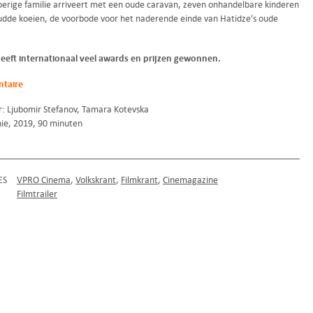
erige familie arriveert met een oude caravan, zeven onhandelbare kinderen
udde koeien, de voorbode voor het naderende einde van Hatidze’s oude
heeft internationaal veel awards en prijzen gewonnen.
taire
r: Ljubomir Stefanov, Tamara Kotevska
e, 2019, 90 minuten
ES
VPRO Cinema
Volkskrant
Filmkrant
Cinemagazine
Filmtrailer