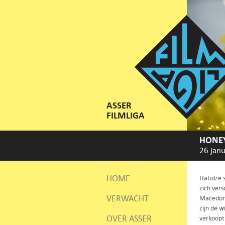
ASSER
FILMLIGA
HONE
26 janu
HOME
Hatidze s
zich vers
VERWACHT
Macedoni
zijn de w
OVER ASSER
verkoopt