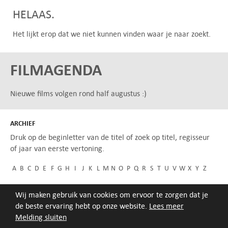
HELAAS.
Het lijkt erop dat we niet kunnen vinden waar je naar zoekt.
FILMAGENDA
Nieuwe films volgen rond half augustus :)
ARCHIEF
Druk op de beginletter van de titel of zoek op titel, regisseur
of jaar van eerste vertoning.
A
B
C
D
E
F
G
H
I
J
K
L
M
N
O
P
Q
R
S
T
U
V
W
X
Y
Z
Wij maken gebruik van cookies om ervoor te zorgen dat je
de beste ervaring hebt op onze website.
Lees meer
Melding sluiten