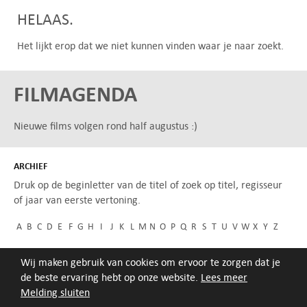
HELAAS.
Het lijkt erop dat we niet kunnen vinden waar je naar zoekt.
FILMAGENDA
Nieuwe films volgen rond half augustus :)
ARCHIEF
Druk op de beginletter van de titel of zoek op titel, regisseur
of jaar van eerste vertoning.
A
B
C
D
E
F
G
H
I
J
K
L
M
N
O
P
Q
R
S
T
U
V
W
X
Y
Z
Wij maken gebruik van cookies om ervoor te zorgen dat je
de beste ervaring hebt op onze website.
Lees meer
Melding sluiten