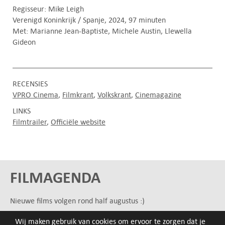
Regisseur: Mike Leigh
Verenigd Koninkrijk / Spanje, 2024, 97 minuten
Met: Marianne Jean-Baptiste, Michele Austin, Llewella
Gideon
RECENSIES
VPRO Cinema
Filmkrant
Volkskrant
Cinemagazine
LINKS
Filmtrailer
Officiële website
FILMAGENDA
Nieuwe films volgen rond half augustus :)
Wij maken gebruik van cookies om ervoor te zorgen dat je