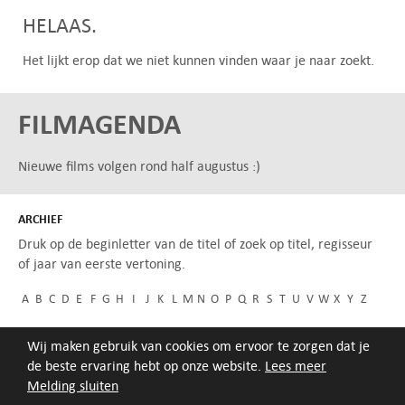
HELAAS.
Het lijkt erop dat we niet kunnen vinden waar je naar zoekt.
FILMAGENDA
Nieuwe films volgen rond half augustus :)
ARCHIEF
Druk op de beginletter van de titel of zoek op titel, regisseur
of jaar van eerste vertoning.
A
B
C
D
E
F
G
H
I
J
K
L
M
N
O
P
Q
R
S
T
U
V
W
X
Y
Z
Wij maken gebruik van cookies om ervoor te zorgen dat je
de beste ervaring hebt op onze website.
Lees meer
Melding sluiten