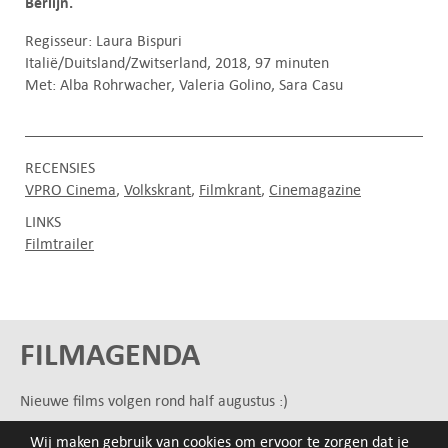
Berlijn.
Regisseur: Laura Bispuri
Italië/Duitsland/Zwitserland, 2018, 97 minuten
Met: Alba Rohrwacher, Valeria Golino, Sara Casu
RECENSIES
VPRO Cinema
Volkskrant
Filmkrant
Cinemagazine
LINKS
Filmtrailer
FILMAGENDA
Nieuwe films volgen rond half augustus :)
Wij maken gebruik van cookies om ervoor te zorgen dat je