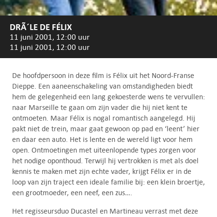
DRÃ´LE DE FÉLIX
11 juni 2001, 12:00 uur
11 juni 2001, 12:00 uur
De hoofdpersoon in deze film is Félix uit het Noord-Franse
Dieppe. Een aaneenschakeling van omstandigheden biedt
hem de gelegenheid een lang gekoesterde wens te vervullen:
naar Marseille te gaan om zijn vader die hij niet kent te
ontmoeten. Maar Félix is nogal romantisch aangelegd. Hij
pakt niet de trein, maar gaat gewoon op pad en ‘leent’ hier
en daar een auto. Het is lente en de wereld ligt voor hem
open. Ontmoetingen met uiteenlopende types zorgen voor
het nodige oponthoud. Terwijl hij vertrokken is met als doel
kennis te maken met zijn echte vader, krijgt Félix er in de
loop van zijn traject een ideale familie bij: een klein broertje,
een grootmoeder, een neef, een zus….
Het regisseursduo Ducastel en Martineau verrast met deze