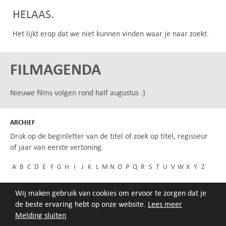
HELAAS.
Het lijkt erop dat we niet kunnen vinden waar je naar zoekt.
FILMAGENDA
Nieuwe films volgen rond half augustus :)
ARCHIEF
Druk op de beginletter van de titel of zoek op titel, regisseur
of jaar van eerste vertoning.
A
B
C
D
E
F
G
H
I
J
K
L
M
N
O
P
Q
R
S
T
U
V
W
X
Y
Z
Wij maken gebruik van cookies om ervoor te zorgen dat je
de beste ervaring hebt op onze website.
Lees meer
Melding sluiten