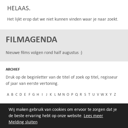
HELAAS.
Het lijkt erop dat we niet kunnen vinden waar je naar zoekt.
FILMAGENDA
Nieuwe films volgen rond half augustus :)
ARCHIEF
Druk op de beginletter van de titel of zoek op titel, regisseur
of jaar van eerste vertoning.
A
B
C
D
E
F
G
H
I
J
K
L
M
N
O
P
Q
R
S
T
U
V
W
X
Y
Z
Wij maken gebruik van cookies om ervoor te zorgen dat je
de beste ervaring hebt op onze website.
Lees meer
Melding sluiten