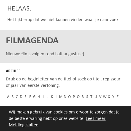
HELAAS.
Het lijkt erop dat we niet kunnen vinden waar je naar zoekt.
FILMAGENDA
Nieuwe films volgen rond half augustus :)
ARCHIEF
Druk op de beginletter van de titel of zoek op titel, regisseur
of jaar van eerste vertoning.
A
B
C
D
E
F
G
H
I
J
K
L
M
N
O
P
Q
R
S
T
U
V
W
X
Y
Z
Wij maken gebruik van cookies om ervoor te zorgen dat je
de beste ervaring hebt op onze website.
Lees meer
Melding sluiten