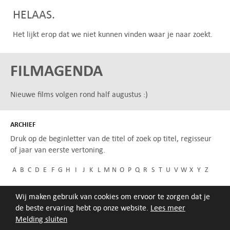
HELAAS.
Het lijkt erop dat we niet kunnen vinden waar je naar zoekt.
FILMAGENDA
Nieuwe films volgen rond half augustus :)
ARCHIEF
Druk op de beginletter van de titel of zoek op titel, regisseur
of jaar van eerste vertoning.
A
B
C
D
E
F
G
H
I
J
K
L
M
N
O
P
Q
R
S
T
U
V
W
X
Y
Z
Wij maken gebruik van cookies om ervoor te zorgen dat je
de beste ervaring hebt op onze website.
Lees meer
Melding sluiten